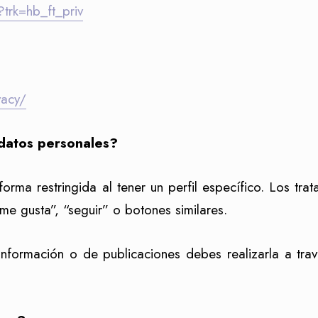
?trk=hb_ft_priv
vacy/
datos personales?
rma restringida al tener un perfil específico. Los tra
e gusta”, “seguir” o botones similares.
 información o de publicaciones debes realizarla a tra