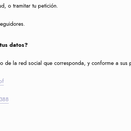
ud, o tramitar tu petición.
eguidores.
 tus datos?
no de la red social que corresponda, y conforme a sus p
pf
0388