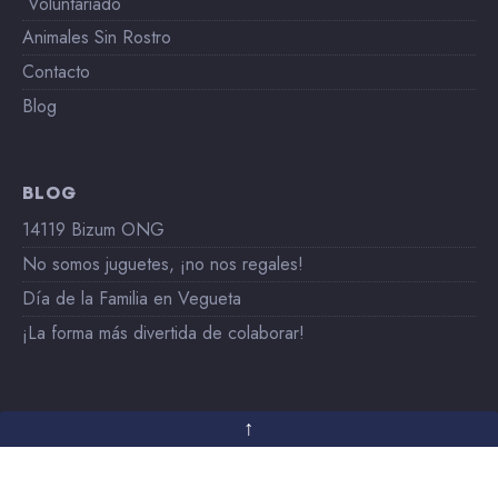
Voluntariado
Animales Sin Rostro
Contacto
Blog
BLOG
14119 Bizum ONG
No somos juguetes, ¡no nos regales!
Día de la Familia en Vegueta
¡La forma más divertida de colaborar!
Política de cookies (UE)
Aviso Legal
↑