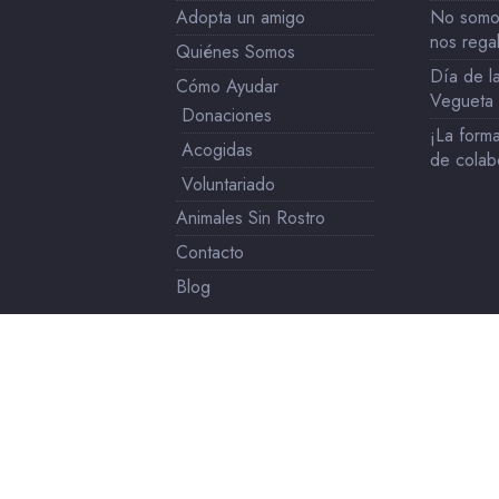
Adopta un amigo
No somos
nos rega
Quiénes Somos
Día de la
Cómo Ayudar
Vegueta
Donaciones
¡La forma
Acogidas
de colab
Voluntariado
Animales Sin Rostro
Contacto
Blog