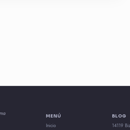
rma
MENÚ
BLOG
Inicio
14119 B