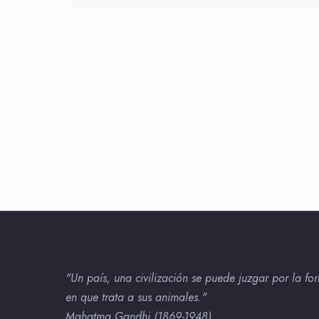
"Un país, una civilización se puede juzgar por la fo
en que trata a sus animales."
Mahatma Gandhi (1869-1948)