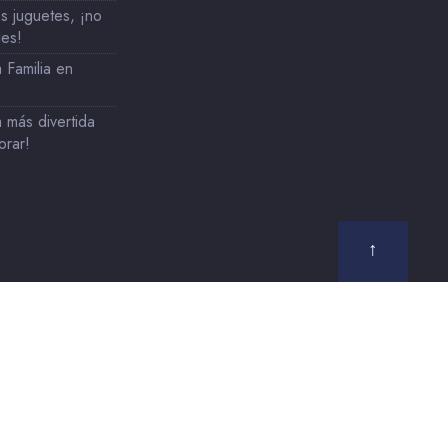
 juguetes, ¡no
les!
 Familia en
 más divertida
orar!
↑