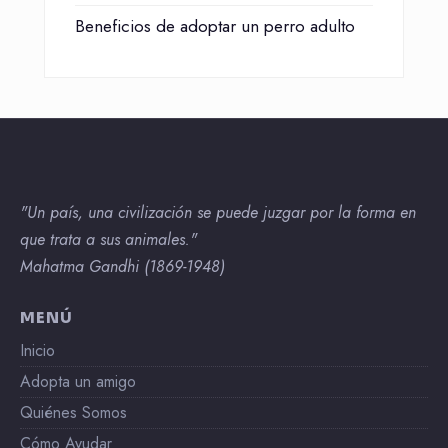
Beneficios de adoptar un perro adulto
"Un país, una civilización se puede juzgar por la forma en
que trata a sus animales."
Mahatma Gandhi (1869-1948)
MENÚ
Inicio
Adopta un amigo
Quiénes Somos
Cómo Ayudar